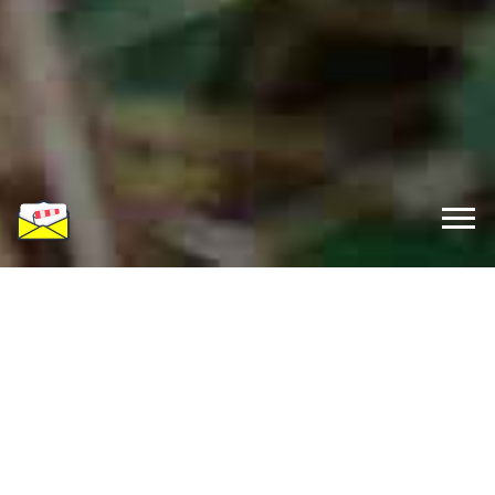
Made with
by the marvelous team of
kachelmannwetter.com
WARUM METEOSAFE?
Niemand muss mehr durch
ein Unwetter überrascht
werden.